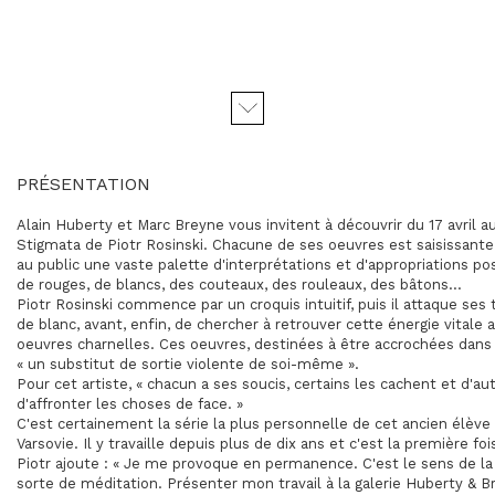
PRÉSENTATION
Alain Huberty et Marc Breyne vous invitent à découvrir du 17 avril au
Stigmata de Piotr Rosinski. Chacune de ses oeuvres est saisissante.
au public une vaste palette d'interprétations et d'appropriations pos
de rouges, de blancs, des couteaux, des rouleaux, des bâtons...
Piotr Rosinski commence par un croquis intuitif, puis il attaque ses t
de blanc, avant, enfin, de chercher à retrouver cette énergie vitale 
oeuvres charnelles. Ces oeuvres, destinées à être accrochées dans 
« un substitut de sortie violente de soi-même ».
Pour cet artiste, « chacun a ses soucis, certains les cachent et d'au
d'affronter les choses de face. »
C'est certainement la série la plus personnelle de cet ancien élèv
Varsovie. Il y travaille depuis plus de dix ans et c'est la première foi
Piotr ajoute : « Je me provoque en permanence. C'est le sens de la
sorte de méditation. Présenter mon travail à la galerie Huberty & 