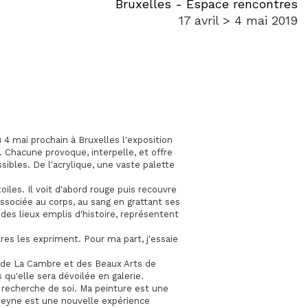
Bruxelles - Espace rencontres
17 avril > 4 mai 2019
 4 mai prochain à Bruxelles l'exposition
 Chacune provoque, interpelle, et offre
sibles. De l'acrylique, une vaste palette
oiles. Il voit d'abord rouge puis recouvre
associée au corps, au sang en grattant ses
des lieux emplis d'histoire, représentent
tres les expriment. Pour ma part, j'essaie
e de La Cambre et des Beaux Arts de
s qu'elle sera dévoilée en galerie.
 recherche de soi. Ma peinture est une
Breyne est une nouvelle expérience