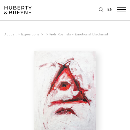
EN
Accueil
>
Expositions
>
>
Piotr Rosinski - Emotional blackmail