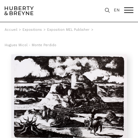
EN
Accueil
>
Expositions
>
Exposition MEL Publisher
>
Hugues Micol - Monte Perdido