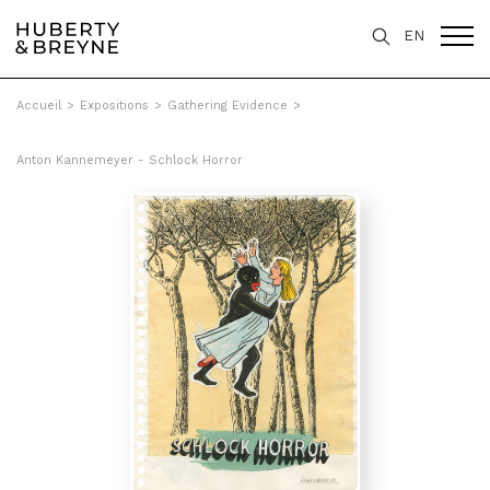
EN
Accueil
>
Expositions
>
Gathering Evidence
>
Anton Kannemeyer - Schlock Horror