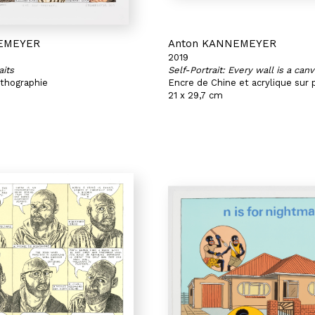
EMEYER
Anton KANNEMEYER
2019
aits
Self-Portrait: Every wall is a can
lithographie
Encre de Chine et acrylique sur 
21 x 29,7 cm