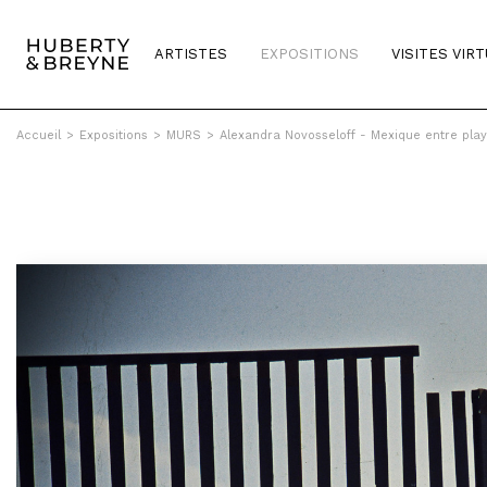
ARTISTES
EXPOSITIONS
VISITES VIR
Accueil
>
Expositions
>
MURS
>
Alexandra Novosseloff - Mexique entre play