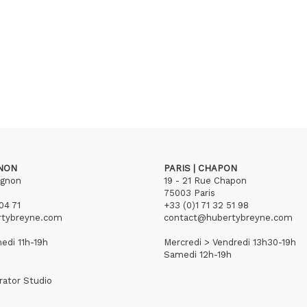
GNON
PARIS | CHAPON
ignon
19 - 21 Rue Chapon
75003 Paris
04 71
+33 (0)1 71 32 51 98
rtybreyne.com
contact@hubertybreyne.com
edi 11h-19h
Mercredi > Vendredi 13h30-19h
Samedi 12h-19h
rator Studio