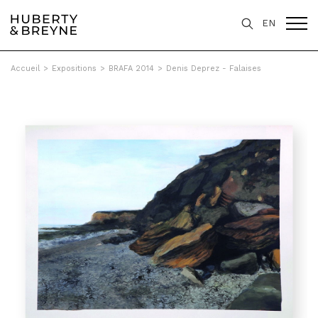
EN
Accueil
>
Expositions
>
BRAFA 2014
>
Denis Deprez - Falaises