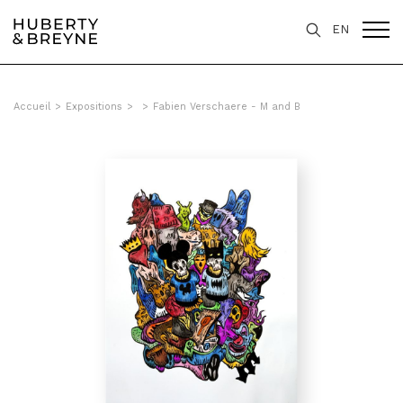
EN
Accueil
>
Expositions
>
>
Fabien Verschaere - M and B