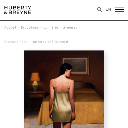
EN
Accueil
>
Expositions
>
Lumières Intérieures
>
François Roca - Lumières intérieures 9