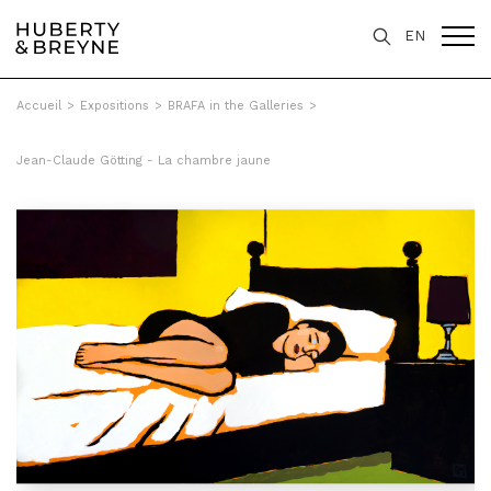
EN
Accueil
>
Expositions
>
BRAFA in the Galleries
>
Jean-Claude Götting - La chambre jaune