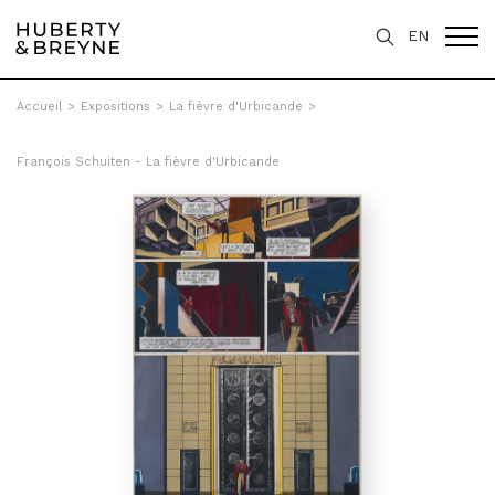
EN
Accueil
>
Expositions
>
La fièvre d'Urbicande
>
François Schuiten - La fièvre d'Urbicande