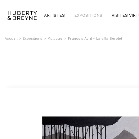
ARTISTES
EXPOSITIONS
VISITES VIR
Accueil
>
Expositions
>
Multiples
>
François Avril - La villa Serplet