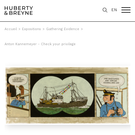
EN
Accueil
>
Expositions
>
Gathering Evidence
>
Anton Kannemeyer - Check your privilege