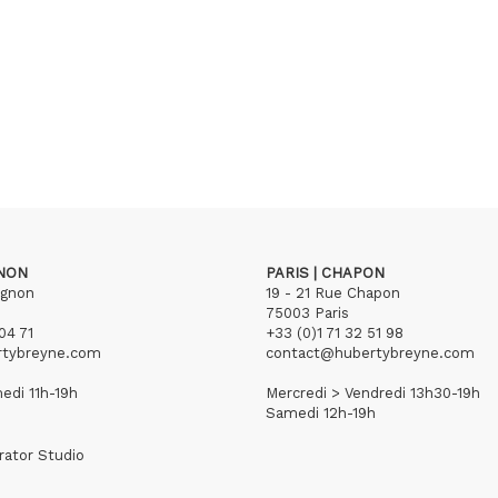
GNON
PARIS | CHAPON
ignon
19 - 21 Rue Chapon
75003 Paris
04 71
+33 (0)1 71 32 51 98
rtybreyne.com
contact@hubertybreyne.com
edi 11h-19h
Mercredi > Vendredi 13h30-19h
Samedi 12h-19h
rator Studio