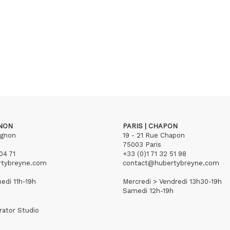
GNON
PARIS | CHAPON
ignon
19 - 21 Rue Chapon
75003 Paris
04 71
+33 (0)1 71 32 51 98
rtybreyne.com
contact@hubertybreyne.com
edi 11h-19h
Mercredi > Vendredi 13h30-19h
Samedi 12h-19h
rator Studio