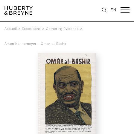
EN
Accueil
>
Expositions
>
Gathering Evidence
>
Anton Kannemeyer - Omar al-Bashir