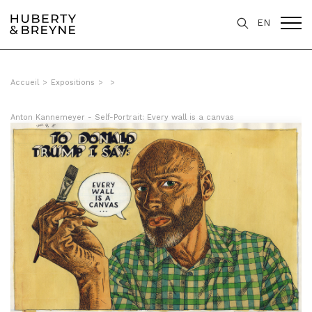
EN
Accueil
>
Expositions
>
>
Anton Kannemeyer - Self-Portrait: Every wall is a canvas