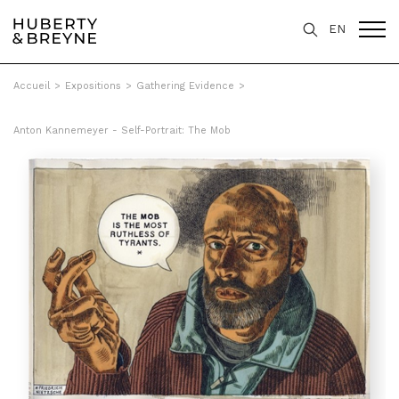
EN
Accueil
>
Expositions
>
Gathering Evidence
>
Anton Kannemeyer - Self-Portrait: The Mob