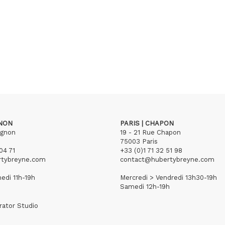
GNON
PARIS | CHAPON
ignon
19 - 21 Rue Chapon
75003 Paris
04 71
+33 (0)1 71 32 51 98
rtybreyne.com
contact@hubertybreyne.com
edi 11h-19h
Mercredi > Vendredi 13h30-19h
Samedi 12h-19h
rator Studio