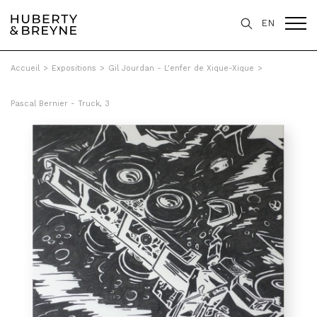
EN
Accueil
>
Expositions
>
Gil Jourdan - L'enfer de Xique-Xique
>
Pascal Bernier - Truck, 3