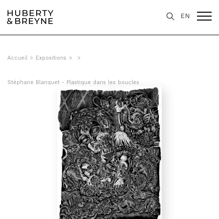
EN
Accueil
>
Expositions
>
>
Stéphane Blanquet - Plastique dans les boucles