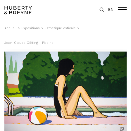
EN
Accueil
>
Expositions
>
Esthétique estivale
>
Jean-Claude Götting - Piscine