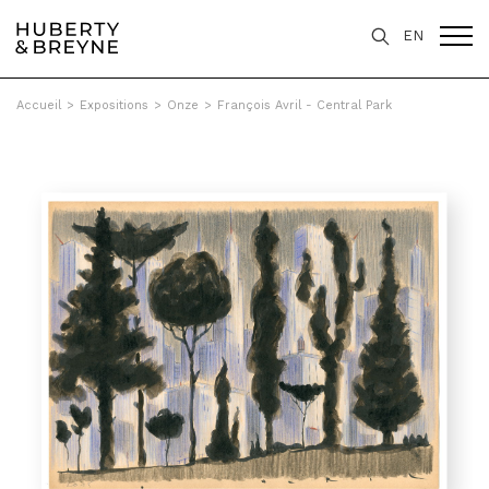
EN
Accueil
>
Expositions
>
Onze
>
François Avril - Central Park