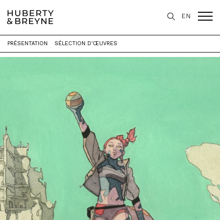
EN
PRÉSENTATION
SÉLECTION D'ŒUVRES
Accueil
>
Expositions
>
Mécanique Celeste