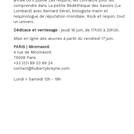
année où il publie Les requins, les connaître pour les
comprendre dans La petite Bédéthèque des Savoirs (Le
Lombard) avec Bernard Séret, biologiste marin et
requinologue de réputation mondiale. Rock et requin, tout
un univers.
Dédicace et vernissage
: jeudi 16 juin, de 17h30 à 20h30.
Mise en ligne des œuvres à partir du vendredi 17 juin.
PARIS | Miromesnil
4 rue de Miromesnil
75008 Paris
+33 (0)1 89 33 69 24
contact@hubertybreyne.com
Lundi > Samedi 12h - 19h