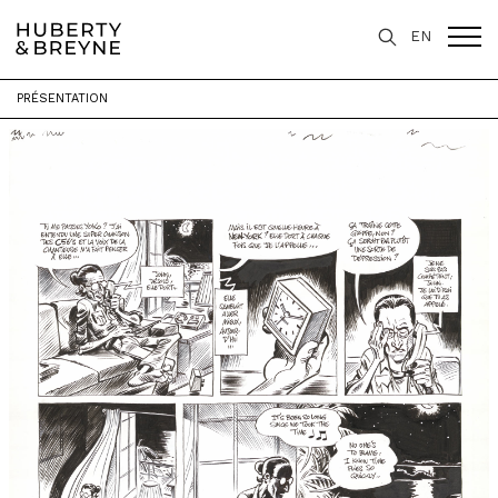
EN
PRÉSENTATION
Accueil
>
Expositions
>
Retour à Liverpool