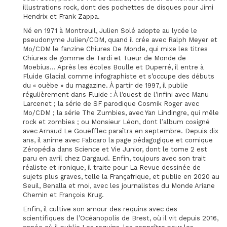
illustrations rock, dont des pochettes de disques pour Jimi
Hendrix et Frank Zappa.
Né en 1971 à Montreuil, Julien Solé adopte au lycée le
pseudonyme Julien/CDM, quand il crée avec Ralph Meyer et
Mo/CDM le fanzine Chiures De Monde, qui mixe les titres
Chiures de gomme de Tardi et Tueur de Monde de
Moebius... Après les écoles Boulle et Duperré, il entre à
Fluide Glacial comme infographiste et s’occupe des débuts
du « ouèbe » du magazine. À partir de 1997, il publie
régulièrement dans Fluide : À l’ouest de l’infini avec Manu
Larcenet ; la série de SF parodique Cosmik Roger avec
Mo/CDM ; la série The Zumbies, avec Yan Lindingre, qui mêle
rock et zombies ; ou Monsieur Léon, dont l’album cosigné
avec Arnaud Le Gouëfflec paraîtra en septembre. Depuis dix
ans, il anime avec Fabcaro la page pédagogique et comique
Zéropédia dans Science et Vie Junior, dont le tome 2 est
paru en avril chez Dargaud. Enfin, toujours avec son trait
réaliste et ironique, il traite pour La Revue dessinée de
sujets plus graves, telle la Françafrique, et publie en 2020 au
Seuil, Benalla et moi, avec les journalistes du Monde Ariane
Chemin et François Krug.
Enfin, il cultive son amour des requins avec des
scientifiques de l’Océanopolis de Brest, où il vit depuis 2016,