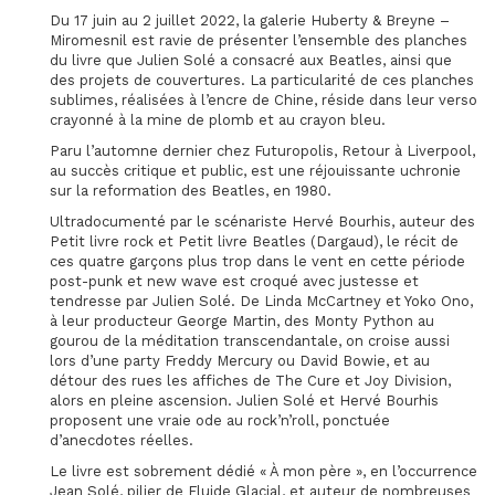
Du 17 juin au 2 juillet 2022, la galerie Huberty & Breyne –
Miromesnil est ravie de présenter l’ensemble des planches
du livre que Julien Solé a consacré aux Beatles, ainsi que
des projets de couvertures. La particularité de ces planches
sublimes, réalisées à l’encre de Chine, réside dans leur verso
crayonné à la mine de plomb et au crayon bleu.
Paru l’automne dernier chez Futuropolis, Retour à Liverpool,
au succès critique et public, est une réjouissante uchronie
sur la reformation des Beatles, en 1980.
Ultradocumenté par le scénariste Hervé Bourhis, auteur des
Petit livre rock et Petit livre Beatles (Dargaud), le récit de
ces quatre garçons plus trop dans le vent en cette période
post-punk et new wave est croqué avec justesse et
tendresse par Julien Solé. De Linda McCartney et Yoko Ono,
à leur producteur George Martin, des Monty Python au
gourou de la méditation transcendantale, on croise aussi
lors d’une party Freddy Mercury ou David Bowie, et au
détour des rues les affiches de The Cure et Joy Division,
alors en pleine ascension. Julien Solé et Hervé Bourhis
proposent une vraie ode au rock’n’roll, ponctuée
d’anecdotes réelles.
Le livre est sobrement dédié « À mon père », en l’occurrence
Jean Solé, pilier de Fluide Glacial, et auteur de nombreuses