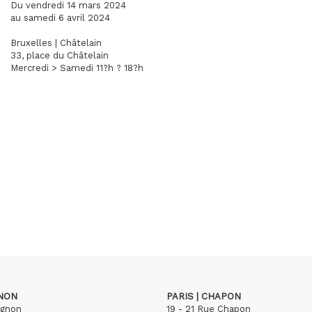
Du vendredi 14 mars 2024
au samedi 6 avril 2024
Bruxelles | Châtelain
33, place du Châtelain
Mercredi > Samedi 11?h ? 18?h
GNON
PARIS | CHAPON
ignon
19 - 21 Rue Chapon