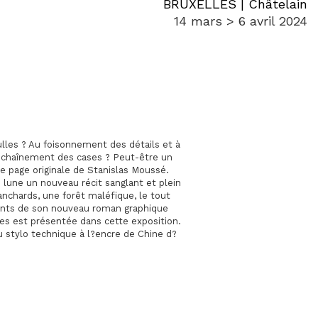
BRUXELLES | Châtelain
14 mars > 6 avril 2024
bulles ? Au foisonnement des détails et à
nchaînement des cases ? Peut-être un
ue page originale de Stanislas Moussé.
e lune un nouveau récit sanglant et plein
anchards, une forêt maléfique, le tout
dients de son nouveau roman graphique
es est présentée dans cette exposition.
u stylo technique à l?encre de Chine d?