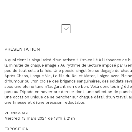
PRÉSENTATION
A quoi tient la singularité d?un artiste ? Est-ce lié à l?absence de 
la minutie de chaque image ? Au rythme de lecture imposé par l?e
peu de tout cela à la fois. Une poésie singulière se dégage de chaq
Après Chaos, Longue Vie, Le fils du Roi et Mater, il signe avec Plein
d?humour où l?on croise des brigands sanguinaires, des soldats rev
sous une pleine lune n?augurant rien de bon. Voilà donc les ingré
paru au Tripode en novembre dernier dont une sélection de planch
Une occasion unique de se pencher sur chaque détail d?un travail a
une finesse et d?une précision redoutable.
VERNISSAGE
Mercredi 13 mars 2024 de 18?h à 21?h
EXPOSITION