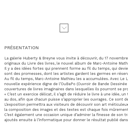
PRÉSENTATION
La galerie Huberty & Breyne vous invite à découvrir, du 17 novembr
originaux du Livre des livres, le nouvel album de Marc-Antoine Math
Il y a des idées fortes qui prennent forme au fil du temps, qui devi
sont des promesses, dont les artistes gardent les germes en réser
Au fil du temps, Marc-Antoine Mathieu les a accumulées. Avec Le Liv
nouvelle expérience digne de l’OuBaPo (Ouvroir de Bande Dessinée po
couvertures de livres imaginaires dans lesquelles ils pourront se pro
« C’est un exercice délicat, il s’agit de réduire le livre à une idée, u
au dos, afin que chacun puisse s’approprier les ouvrages. Ce sont des
L’exposition permettra aux visiteurs de découvrir son art méticuleu
la composition des images et des textes est chaque fois mûrement
C’est également une occasion unique d’admirer la finesse de son trava
ajoutés ensuite à l’informatique pour donner le résultat publié dan