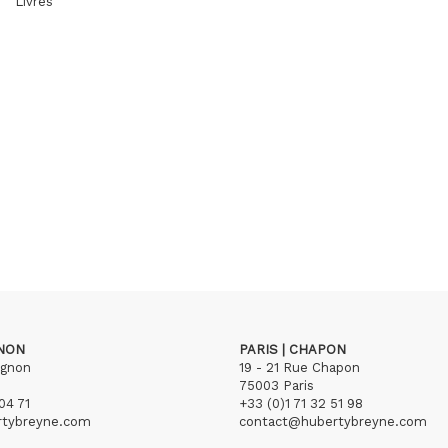
Livres
GNON
PARIS | CHAPON
ignon
19 - 21 Rue Chapon
75003 Paris
04 71
+33 (0)1 71 32 51 98
rtybreyne.com
contact@hubertybreyne.com