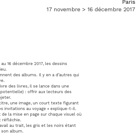
Paris
17 novembre > 16 décembre 2017
e au 16 décembre 2017, les dessins
ieu.
ennent des albums. Il y en a d’autres qui
ve.
re des livres, il se lance dans une
tentielle) : offrir aux lecteurs des
jeter.
n titre, une image, un court texte figurant
 invitations au voyage » explique-t-il.
x de la mise en page sur chaque visuel où
 réfléchie.
il au trait, les gris et les noirs étant
s son album.