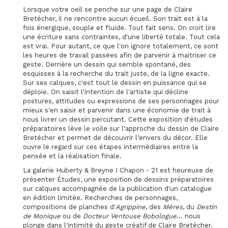
Lorsque votre oeil se penche sur une page de Claire
Bretécher, il ne rencontre aucun écueil. Son trait est à la
fois énergique, souple et fluide. Tout fait sens. On croit lire
une écriture sans contraintes, d'une liberté totale. Tout cela
est vrai. Pour autant, ce que l'on ignore totalement, ce sont
les heures de travail passées afin de parvenir à maitriser ce
geste. Derrière un dessin qui semble spontané, des
esquisses à la recherche du trait juste, de la ligne exacte.
Sur ses calques, c'est tout le dessin en puissance qui se
déploie. On saisit l'intention de l'artiste qui décline
postures, attitudes ou expressions de ses personnages pour
mieux s'en saisir et parvenir dans une économie de trait à
nous livrer un dessin percutant. Cette exposition d'études
préparatoires lève le voile sur l'approche du dessin de Claire
Bretécher et permet de découvrir l'envers du décor. Elle
ouvre le regard sur ces étapes intermédiaires entre la
pensée et la réalisation finale.
La galerie Huberty & Breyne I Chapon - 21 est heureuse de
présenter Études, une exposition de dessins préparatoires
sur calques accompagnée de la publication d'un catalogue
en édition limitée. Recherches de personnages,
compositions de planches d'
Agrippine
, des
Mères
, du
Destin
de Monique
ou de
Docteur Ventouse Bobologue
... nous
plonge dans l'intimité du geste créatif de Claire Bretécher.