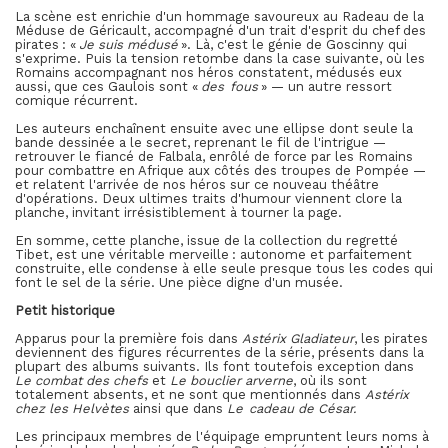
La scène est enrichie d'un hommage savoureux au Radeau de la
Méduse de Géricault, accompagné d'un trait d'esprit du chef des
pirates : «
Je suis médusé
». Là, c'est le génie de Goscinny qui
s'exprime. Puis la tension retombe dans la case suivante, où les
Romains accompagnant nos héros constatent, médusés eux
aussi, que ces Gaulois sont «
des fous
» — un autre ressort
comique récurrent.
Les auteurs enchaînent ensuite avec une ellipse dont seule la
bande dessinée a le secret, reprenant le fil de l'intrigue —
retrouver le fiancé de Falbala, enrôlé de force par les Romains
pour combattre en Afrique aux côtés des troupes de Pompée —
et relatent l'arrivée de nos héros sur ce nouveau théâtre
d'opérations. Deux ultimes traits d'humour viennent clore la
planche, invitant irrésistiblement à tourner la page.
En somme, cette planche, issue de la collection du regretté
Tibet, est une véritable merveille : autonome et parfaitement
construite, elle condense à elle seule presque tous les codes qui
font le sel de la série. Une pièce digne d'un musée.
Petit historique
Apparus pour la première fois dans
Astérix Gladiateur
, les pirates
deviennent des figures récurrentes de la série, présents dans la
plupart des albums suivants. Ils font toutefois exception dans
Le combat des chefs
et
Le bouclier arverne
, où ils sont
totalement absents, et ne sont que mentionnés dans
Astérix
chez les Helvètes
ainsi que dans
Le cadeau de César.
Les principaux membres de l'équipage empruntent leurs noms à