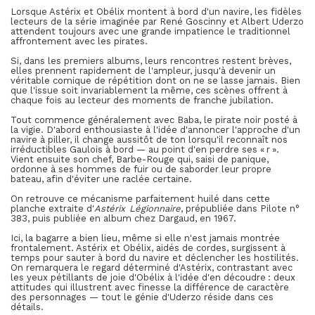
Lorsque Astérix et Obélix montent à bord d'un navire, les fidèles
lecteurs de la série imaginée par René Goscinny et Albert Uderzo
attendent toujours avec une grande impatience le traditionnel
affrontement avec les pirates.
Si, dans les premiers albums, leurs rencontres restent brèves,
elles prennent rapidement de l'ampleur, jusqu'à devenir un
véritable comique de répétition dont on ne se lasse jamais. Bien
que l'issue soit invariablement la même, ces scènes offrent à
chaque fois au lecteur des moments de franche jubilation.
Tout commence généralement avec Baba, le pirate noir posté à
la vigie. D'abord enthousiaste à l'idée d'annoncer l'approche d'un
navire à piller, il change aussitôt de ton lorsqu'il reconnaît nos
irréductibles Gaulois à bord — au point d'en perdre ses « r ».
Vient ensuite son chef, Barbe-Rouge qui, saisi de panique,
ordonne à ses hommes de fuir ou de saborder leur propre
bateau, afin d'éviter une raclée certaine.
On retrouve ce mécanisme parfaitement huilé dans cette
planche extraite d'
Astérix Légionnaire
, prépubliée dans Pilote n°
383, puis publiée en album chez Dargaud, en 1967.
Ici, la bagarre a bien lieu, même si elle n'est jamais montrée
frontalement. Astérix et Obélix, aidés de cordes, surgissent à
temps pour sauter à bord du navire et déclencher les hostilités.
On remarquera le regard déterminé d'Astérix, contrastant avec
les yeux pétillants de joie d'Obélix à l'idée d'en découdre : deux
attitudes qui illustrent avec finesse la différence de caractère
des personnages — tout le génie d'Uderzo réside dans ces
détails.