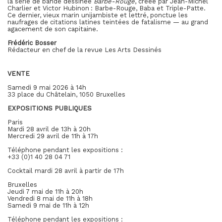
la série de bande dessinée
Barbe-Rouge
, créée par Jean-Michel
Charlier et Victor Hubinon : Barbe-Rouge, Baba et Triple-Patte.
Ce dernier, vieux marin unijambiste et lettré, ponctue les
naufrages de citations latines teintées de fatalisme — au grand
agacement de son capitaine.
Frédéric Bosser
Rédacteur en chef de la revue Les Arts Dessinés
VENTE
Samedi 9 mai 2026 à 14h
33 place du Châtelain, 1050 Bruxelles
EXPOSITIONS PUBLIQUES
Paris
Mardi 28 avril de 13h à 20h
Mercredi 29 avril de 11h à 17h
Téléphone pendant les expositions :
+33 (0)1 40 28 04 71
Cocktail mardi 28 avril à partir de 17h
Bruxelles
Jeudi 7 mai de 11h à 20h
Vendredi 8 mai de 11h à 18h
Samedi 9 mai de 11h à 12h
Téléphone pendant les expositions :