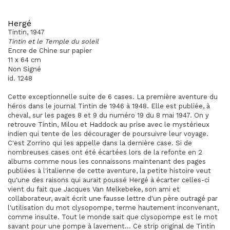
Hergé
Tintin, 1947
Tintin et le Temple du soleil
Encre de Chine sur papier
11 x 64 cm
Non Signé
id. 1248
Cette exceptionnelle suite de 6 cases. La première aventure du
héros dans le journal Tintin de 1946 à 1948. Elle est publiée, à
cheval, sur les pages 8 et 9 du numéro 19 du 8 mai 1947. On y
retrouve Tintin, Milou et Haddock au prise avec le mystérieux
indien qui tente de les décourager de poursuivre leur voyage.
C'est Zorrino qui les appelle dans la dernière case. Si de
nombreuses cases ont été écartées lors de la refonte en 2
albums comme nous les connaissons maintenant des pages
publiées à l'italienne de cette aventure, la petite histoire veut
qu'une des raisons qui aurait poussé Hergé à écarter celles-ci
vient du fait que Jacques Van Melkebeke, son ami et
collaborateur, avait écrit une fausse lettre d'un père outragé par
l'utilisation du mot clysopompe, terme hautement inconvenant,
comme insulte. Tout le monde sait que clysopompe est le mot
savant pour une pompe à lavement...
Ce strip original de Tintin