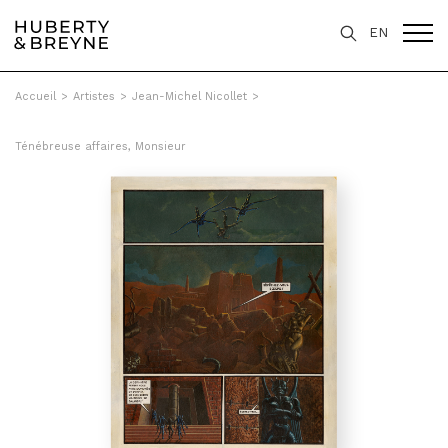
EN
Accueil
>
Artistes
>
Jean-Michel Nicollet
>
Ténébreuse affaires, Monsieur