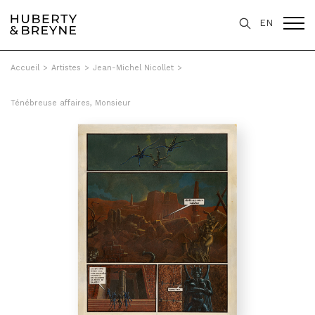
EN
Accueil
>
Artistes
>
Jean-Michel Nicollet
>
Ténébreuse affaires, Monsieur