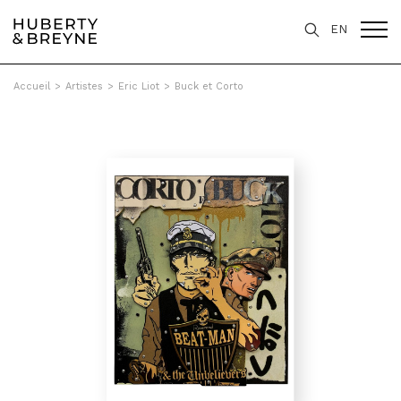
EN
Accueil
>
Artistes
>
Eric Liot
>
Buck et Corto