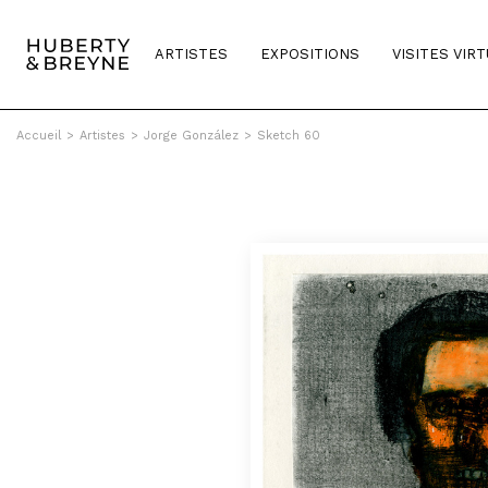
ARTISTES
EXPOSITIONS
VISITES VIR
Accueil
>
Artistes
>
Jorge González
>
Sketch 60