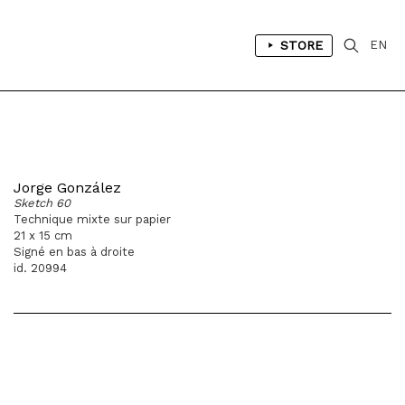
STORE
EN
Jorge González
Sketch 60
Technique mixte sur papier
21 x 15 cm
Signé en bas à droite
id. 20994