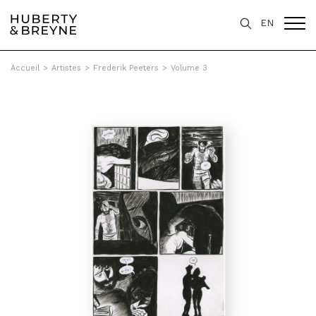
EN
Accueil
>
Artistes
>
Frederik Peeters
>
Volume 3