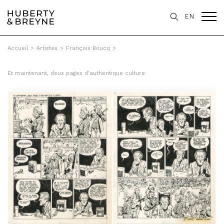
EN
Accueil
>
Artistes
>
François Boucq
>
Et maintenant, deux pages d'authentique culture