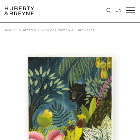
EN
Accueil
>
Artistes
>
Rebecca Roméo
>
Carnivores