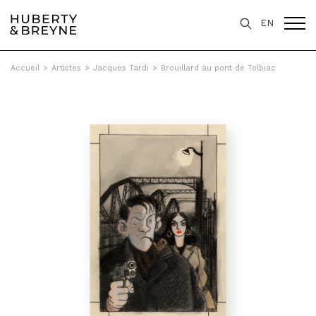
EN
Accueil
>
Artistes
>
Jacques Tardi
>
Brouillard au pont de Tolbiac