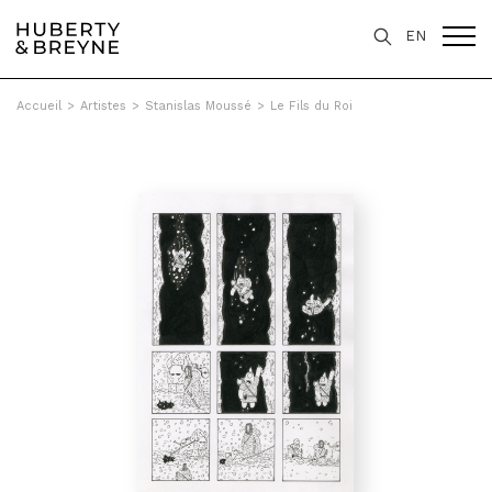
EN
Accueil
>
Artistes
>
Stanislas Moussé
>
Le Fils du Roi