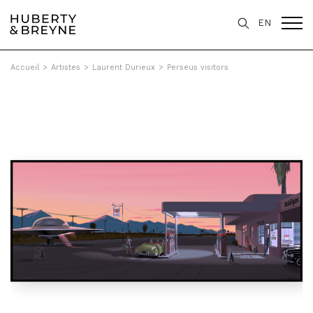
EN
Accueil
>
Artistes
>
Laurent Durieux
>
Perseus visitors