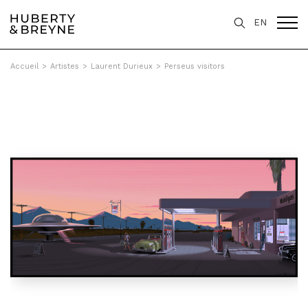
EN
Accueil
>
Artistes
>
Laurent Durieux
>
Perseus visitors