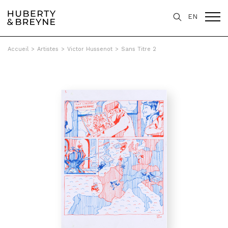
EN
Accueil
>
Artistes
>
Victor Hussenot
>
Sans Titre 2