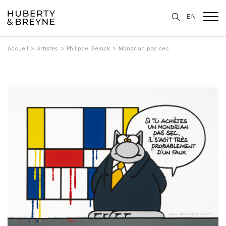
EN
Accueil
>
Artistes
>
Philippe Geluck
>
Mondrian pas sec