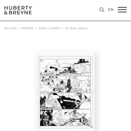
EN
Accueil
>
Artistes
>
Silvio Cadelo
>
Le dieu jaloux