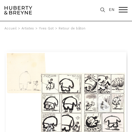
EN
Accueil
>
Artistes
>
Yves Got
>
Retour de bâton