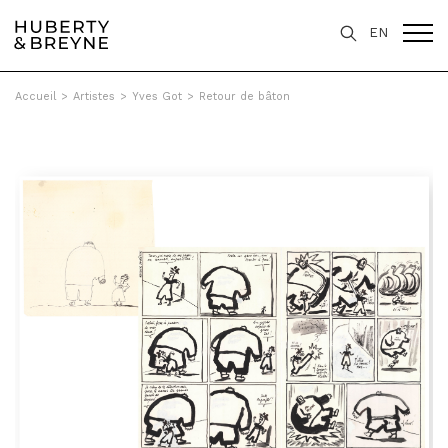
EN
Accueil
>
Artistes
>
Yves Got
>
Retour de bâton