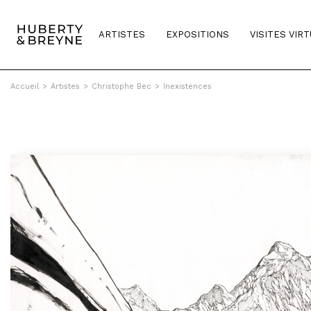
ARTISTES
EXPOSITIONS
VISITES VIR
Accueil
>
Artistes
>
Christophe Bec
>
Inexistences