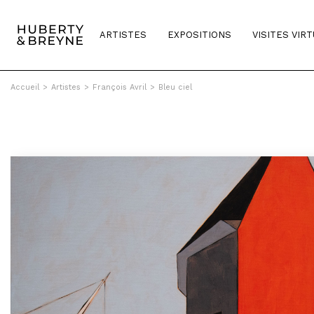
ARTISTES
EXPOSITIONS
VISITES VIR
Accueil
>
Artistes
>
François Avril
>
Bleu ciel