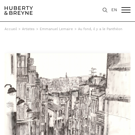
EN
Accueil
>
Artistes
>
Emmanuel Lemaire
>
Au fond, il y a le Panthéon